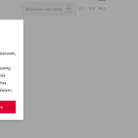
EE
EN
RU
Войти в систему
вания,
аму,
ей
или
йки».
се