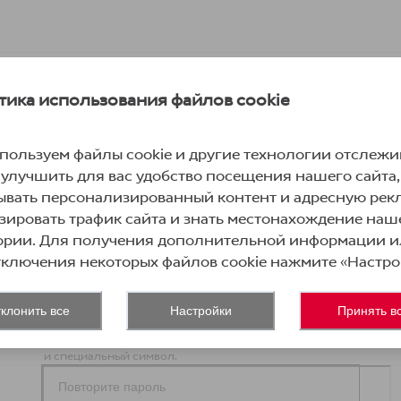
Создать аккаунт
тика использования файлов cookie
пользуем файлы cookie и другие технологии отслежи
 улучшить для вас удобство посещения нашего сайта,
ывать персонализированный контент и адресную рекл
+372
зировать трафик сайта и знать местонахождение наш
ории. Для получения дополнительной информации 
тключения некоторых файлов cookie нажмите «Настро
клонить все
Настройки
Принять в
Пароль должен содержать не менее 9 символов,
включая одну заглавную букву, строчную букву, цифру
и специальный символ.