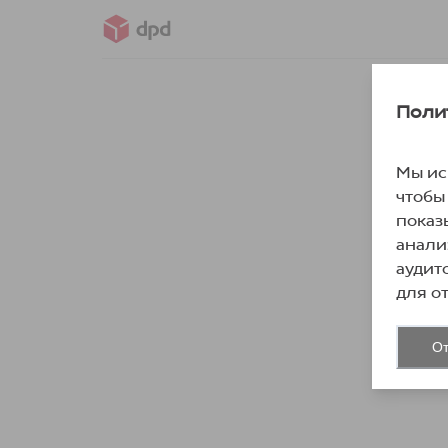
Поли
Мы ис
чтобы
показ
анали
аудит
для о
От