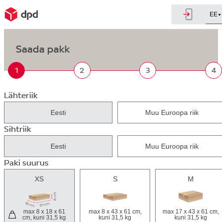
EE
Saada pakk
1
2
3
4
Lähteriik
Eesti
Muu Euroopa riik
Sihtriik
Eesti
Muu Euroopa riik
Paki suurus
XS
S
M
max 8 x 18 x 61
max 8 x 43 x 61 cm,
max 17 x 43 x 61 cm,
cm, kuni 31,5 kg
kuni 31,5 kg
kuni 31,5 kg