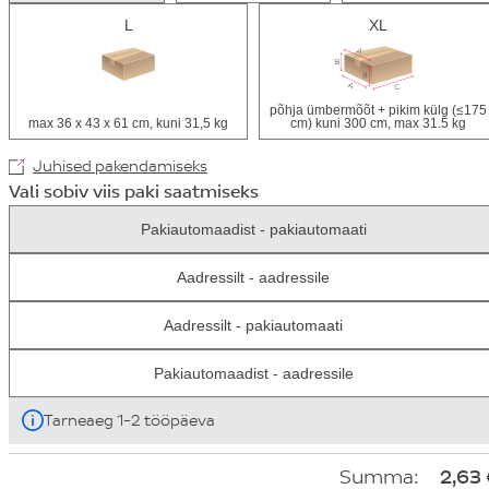
L
XL
põhja ümbermõõt + pikim külg (≤175
max 36 x 43 x 61 cm, kuni 31,5 kg
cm) kuni 300 cm, max 31.5 kg
Juhised pakendamiseks
Vali sobiv viis paki saatmiseks
Pakiautomaadist - pakiautomaati
Aadressilt - aadressile
Aadressilt - pakiautomaati
Pakiautomaadist - aadressile
Tarneaeg 1-2 tööpäeva
Summa:
2,63