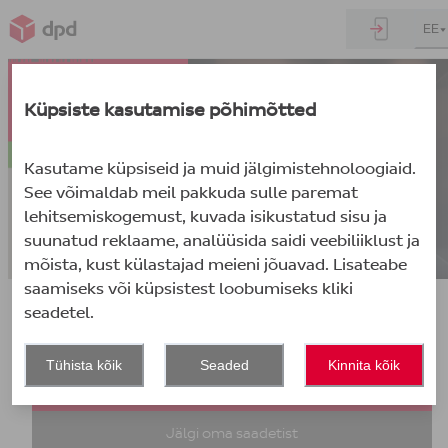
EE
Küpsiste kasutamise põhimõtted
Kasutame küpsiseid ja muid jälgimistehnoloogiaid.
See võimaldab meil pakkuda sulle paremat
lehitsemiskogemust, kuvada isikustatud sisu ja
suunatud reklaame, analüüsida saidi veebiliiklust ja
mõista, kust külastajad meieni jõuavad. Lisateabe
saamiseks või küpsistest loobumiseks kliki
seadetel.
Vali toiming
Tühista kõik
Seaded
Kinnita kõik
Alusta saatmist
Jälgi oma saadetist