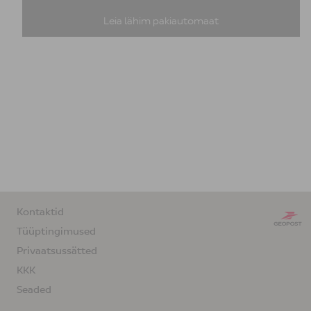
Leia lähim pakiautomaat
Kontaktid
Tüüptingimused
Privaatsussätted
KKK
Seaded